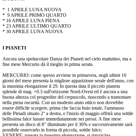
* 1 APRILE LUNA NUOVA
* 9 APRILE PRIMO QUARTO
* 16 APRILE LUNA PIENA
* 23 APRILE ULTIMO QUARTO
* 30 APRILE LUNA NUOVA
I PIANETI
Ancora una spettacolare Danza dei Pianeti nel cielo mattutino, ma a
fine mese Mercurio dà il meglio in prima serata.
MERCURIO: come spesso avviene in primavera, negli ultimi 10
giorni del mese presenta la migliore apparizione serale dell'anno, con
la massima elongazione il 29. In questa data il piccolo pianeta
splende di mag. +0.3 sull'orizzonte Nord-Ovest ed è ancora a una
buona altezza col progredire del crepuscolo, riuscendo a tramontare
nella piena oscurità. Con un modesto aiuto ottico non dovrebbe
essere difficile scorgere, prima che faccia buio totale, l'ammasso
delle Pleiadi situato 2° a destra, e l'inizio di maggio offrirà una sottile
bellissima falce lunare immediatamente nei pressi. A fine mese
presenta un disco di 8" illuminato per il 36% e successivamente sarà
possibile osservarlo in forma di piccola, sottile falce;
VENERE: passata la massima elongazione, si riavvicina