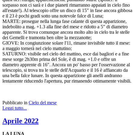
sorpasso non ci sarà e i due pianeti rimarranno appaiati in cielo fino
all'estate!). Al telescopio offre un disco di 15" in fase ancora gibbosa
e il 23 è pochi gradi sotto una notevole falce di Luna;
MARTE: prosegue nella lunga fase calante di questa apparizione,
indebolito a mag. +1.3 alla fine del mese e ridotto a 5" di diametro
apparente. Si trova comunque ancora molto alto in cielo tra le stelle
dei Gemelli e tramonta ben oltre la mezzanotte;
GIOVE: In congiunzione solare l'11, rimane invisibile tutto il mese:
a maggio tornerà nel cielo mattutino;
SATURNO: visibile nel cielo del mattino, esce dai bagliori e a fine
mese sorge 2h30m prima del Sole, è di mag. +1.0 e offre un
diametro apprente di 16". Ancora un po' basso per l'osservazione al
telescopio, si trova tra le stelle dell'Acquario e il 16 è affiancato da
una bella falce lunare. In questa apparizione gli anelli andranno
lentamente riducendo l'apertura, pur rimanendo ottimamente visibili.
Pubblicato in
Cielo del mese
Leggi tutto...
Aprile 2022
LA LUNA