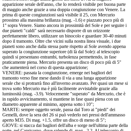
apparizione serale dell'anno, che lo renderà visibile per buona parte
di maggio anche grazie a una doppia congiunzione con Venere. La
prima di queste congiunzioni sarà visibile il 25, con Mercurio
prossimo alla massima brillanza (mag. -1.6) e piazzato poco più di
1° sopra Venere. Siamo ancora in prossimità del Sole e per seguire i
due pianeti "caldi" sarà necessario disporre di un orizzonte
perfettamente libero, utilizzare un binocolo e guardare 30-40 minuti
dopo il tramonto. Oltre che vicini sulla nostra linea visuale, i due
pianeti sono anche dalla stessa parte rispetto al Sole avendo appena
superato la congiunzione superiore (di là dal Sole): al telescopio
quindi si presentano entrambi, turbolenza permettendo, in fase
praticamente piena. Mercurio presenta un disco di poco più di 5"
che aumenterà nel corso di questa apparizione;
VENERE: passata la congiunzione, emerge nei bagliori del
tramonto verso fine mese dando il via a una lunga apparizione
serale che si protrarrà fino all'inverno avanzato. Per quasi un mese si
trova sotto Mercurio ma è più facilmente avvistabile grazie alla
luminosità (mag. -3.9). Velocemente "superato" da Mercurio, che è
in rapido avvicinamento, si mantiene in fase quasi piena con un
diametro apparente al minimo, appena sotto i 10";
MARTE: sempre oggetto serale, passa dal Toro ai "piedi" dei
Gemelli, dove la sera del 26 si può vederlo nei pressi dell'ammasso
aperto M35. Di mag. +1.5, offre un disco di meno di 5";
GIOVE: si stacca dai bagliori dell'alba e sorge nell'ultima parte della
notte, nel Capricorno, dove splende di mag. -2.2. Al telescopio di