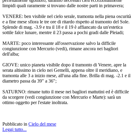
perfettamente sgombro, saranno necessari cieli eccezionalmente
limpidi quali raramente si trovano dalle nostre parti in primavera;
VENERE: ben visibile nel cielo serale, tramonta nella piena oscurità
e a fine mese sfiora le tre ore di ritardo rispetto al tramonto del Sole.
Splende di mag. -3.9 e tra il 18 e il 19 è affiancato da un'estetica
sottile falce lunare, mentre il 23 passa a pochi gradi dalle Pleiadi;
MARTE: poco interessante all'osservazione salvo la difficile
congiunzione con Mercurio (vedi), rimane ancora nei bagliori
dell'alba;
GIOVE: unico pianeta visibile dopo il tramonto di Venere, apre la
serata altissimo in cielo nei Gemelli, appena oltre il meridiano, e
tramonta alle 3 a inizio mese, all'una alla fine. Brilla di mag. -2.1 e il
diametro passa da 39" a 36";
SATURNO: rimane tutto il mese nei bagliori mattutini ed è difficile
da scorgere (vedi congiunzione con Mercurio e Marte): sarà un
ottimo oggetto per l'estate inoltrata.
Pubblicato in
Cielo del mese
Leggi tutto...