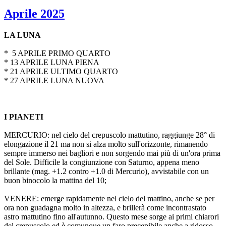
Aprile 2025
LA LUNA
* 5 APRILE PRIMO QUARTO
* 13 APRILE LUNA PIENA
* 21 APRILE ULTIMO QUARTO
* 27 APRILE LUNA NUOVA
I PIANETI
MERCURIO: nel cielo del crepuscolo mattutino, raggiunge 28° di
elongazione il 21 ma non si alza molto sull'orizzonte, rimanendo
sempre immerso nei bagliori e non sorgendo mai più di un'ora prima
del Sole. Difficile la congiunzione con Saturno, appena meno
brillante (mag. +1.2 contro +1.0 di Mercurio), avvistabile con un
buon binocolo la mattina del 10;
VENERE: emerge rapidamente nel cielo del mattino, anche se per
ora non guadagna molto in altezza, e brillerà come incontrastato
astro mattutino fino all'autunno. Questo mese sorge ai primi chiarori
del crepuscolo ed è comunque un faro precepibile anche a ridosso