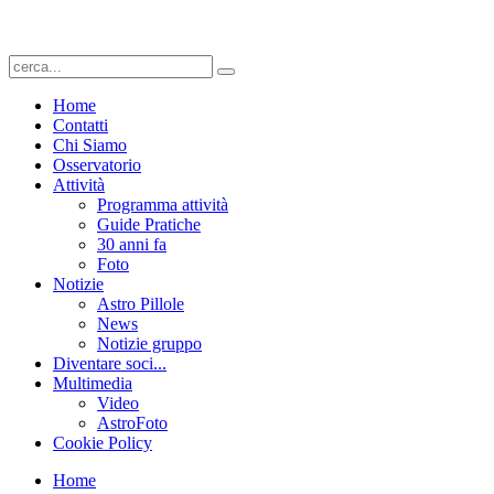
Home
Contatti
Chi Siamo
Osservatorio
Attività
Programma attività
Guide Pratiche
30 anni fa
Foto
Notizie
Astro Pillole
News
Notizie gruppo
Diventare soci...
Multimedia
Video
AstroFoto
Cookie Policy
Home