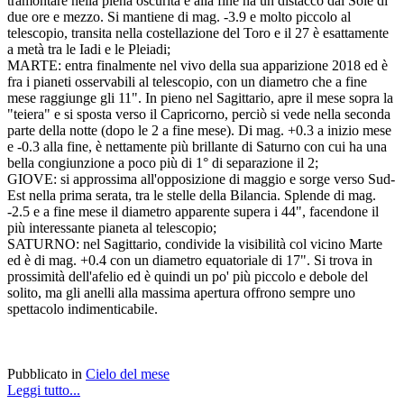
tramontare nella piena oscurità e alla fine ha un distacco dal Sole di
due ore e mezzo. Si mantiene di mag. -3.9 e molto piccolo al
telescopio, transita nella costellazione del Toro e il 27 è esattamente
a metà tra le Iadi e le Pleiadi;
MARTE: entra finalmente nel vivo della sua apparizione 2018 ed è
fra i pianeti osservabili al telescopio, con un diametro che a fine
mese raggiunge gli 11". In pieno nel Sagittario, apre il mese sopra la
"teiera" e si sposta verso il Capricorno, perciò si vede nella seconda
parte della notte (dopo le 2 a fine mese). Di mag. +0.3 a inizio mese
e -0.3 alla fine, è nettamente più brillante di Saturno con cui ha una
bella congiunzione a poco più di 1° di separazione il 2;
GIOVE: si approssima all'opposizione di maggio e sorge verso Sud-
Est nella prima serata, tra le stelle della Bilancia. Splende di mag.
-2.5 e a fine mese il diametro apparente supera i 44", facendone il
più interessante pianeta al telescopio;
SATURNO: nel Sagittario, condivide la visibilità col vicino Marte
ed è di mag. +0.4 con un diametro equatoriale di 17". Si trova in
prossimità dell'afelio ed è quindi un po' più piccolo e debole del
solito, ma gli anelli alla massima apertura offrono sempre uno
spettacolo indimenticabile.
Pubblicato in
Cielo del mese
Leggi tutto...