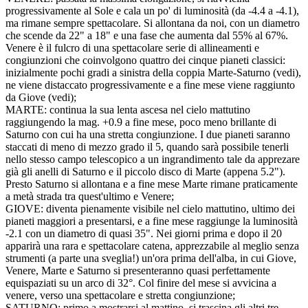
progressivamente al Sole e cala un po' di luminosità (da -4.4 a -4.1),
ma rimane sempre spettacolare. Si allontana da noi, con un diametro
che scende da 22" a 18" e una fase che aumenta dal 55% al 67%.
Venere è il fulcro di una spettacolare serie di allineamenti e
congiunzioni che coinvolgono quattro dei cinque pianeti classici:
inizialmente pochi gradi a sinistra della coppia Marte-Saturno (vedi),
ne viene distaccato progressivamente e a fine mese viene raggiunto
da Giove (vedi);
MARTE: continua la sua lenta ascesa nel cielo mattutino
raggiungendo la mag. +0.9 a fine mese, poco meno brillante di
Saturno con cui ha una stretta congiunzione. I due pianeti saranno
staccati di meno di mezzo grado il 5, quando sarà possibile tenerli
nello stesso campo telescopico a un ingrandimento tale da apprezare
già gli anelli di Saturno e il piccolo disco di Marte (appena 5.2").
Presto Saturno si allontana e a fine mese Marte rimane praticamente
a metà strada tra quest'ultimo e Venere;
GIOVE: diventa pienamente visibile nel cielo mattutino, ultimo dei
pianeti maggiori a presentarsi, e a fine mese raggiunge la luminosità
-2.1 con un diametro di quasi 35". Nei giorni prima e dopo il 20
apparirà una rara e spettacolare catena, apprezzabile al meglio senza
strumenti (a parte una sveglia!) un'ora prima dell'alba, in cui Giove,
Venere, Marte e Saturno si presenteranno quasi perfettamente
equispaziati su un arco di 32°. Col finire del mese si avvicina a
venere, verso una spettacolare e stretta congiunzione;
SATURNO: primo a mostrarsi al mattino, si trascina gli altri tre