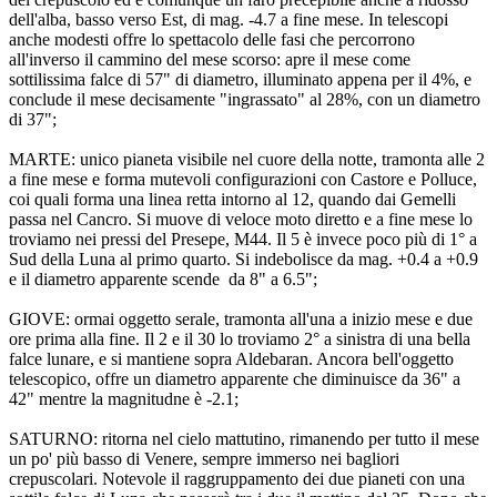
dell'alba, basso verso Est, di mag. -4.7 a fine mese. In telescopi
anche modesti offre lo spettacolo delle fasi che percorrono
all'inverso il cammino del mese scorso: apre il mese come
sottilissima falce di 57" di diametro, illuminato appena per il 4%, e
conclude il mese decisamente "ingrassato" al 28%, con un diametro
di 37";
MARTE: unico pianeta visibile nel cuore della notte, tramonta alle 2
a fine mese e forma mutevoli configurazioni con Castore e Polluce,
coi quali forma una linea retta intorno al 12, quando dai Gemelli
passa nel Cancro. Si muove di veloce moto diretto e a fine mese lo
troviamo nei pressi del Presepe, M44. Il 5 è invece poco più di 1° a
Sud della Luna al primo quarto. Si indebolisce da mag. +0.4 a +0.9
e il diametro apparente scende da 8" a 6.5";
GIOVE: ormai oggetto serale, tramonta all'una a inizio mese e due
ore prima alla fine. Il 2 e il 30 lo troviamo 2° a sinistra di una bella
falce lunare, e si mantiene sopra Aldebaran. Ancora bell'oggetto
telescopico, offre un diametro apparente che diminuisce da 36" a
42" mentre la magnitudne è -2.1;
SATURNO: ritorna nel cielo mattutino, rimanendo per tutto il mese
un po' più basso di Venere, sempre immerso nei bagliori
crepuscolari. Notevole il raggruppamento dei due pianeti con una