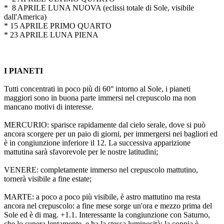
* 8 APRILE LUNA NUOVA (eclissi totale di Sole, visibile
dall'America)
* 15 APRILE PRIMO QUARTO
* 23 APRILE LUNA PIENA
I PIANETI
Tutti concentrati in poco più di 60° intorno al Sole, i pianeti
maggiori sono in buona parte immersi nel crepuscolo ma non
mancano motivi di interesse.
MERCURIO: sparisce rapidamente dal cielo serale, dove si può
ancora scorgere per un paio di giorni, per immergersi nei bagliori ed
è in congiunzione inferiore il 12. La successiva apparizione
mattutina sarà sfavorevole per le nostre latitudini;
VENERE: completamente immerso nel crepuscolo mattutino,
tornerà visibile a fine estate;
MARTE: a poco a poco più visibile, è astro mattutino ma resta
ancora nel crepuscolo: a fine mese sorge un'ora e mezzo prima del
Sole ed è di mag. +1.1. Interessante la congiunzione con Saturno,
che lo supera lentamente, e ha la stessa luminosità: la coppia è