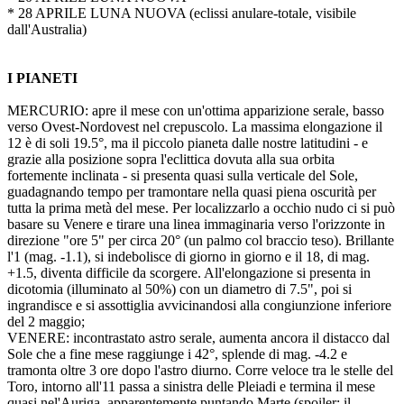
* 28 APRILE LUNA NUOVA (eclissi anulare-totale, visibile
dall'Australia)
I PIANETI
MERCURIO: apre il mese con un'ottima apparizione serale, basso
verso Ovest-Nordovest nel crepuscolo. La massima elongazione il
12 è di soli 19.5°, ma il piccolo pianeta dalle nostre latitudini - e
grazie alla posizione sopra l'eclittica dovuta alla sua orbita
fortemente inclinata - si presenta quasi sulla verticale del Sole,
guadagnando tempo per tramontare nella quasi piena oscurità per
tutta la prima metà del mese. Per localizzarlo a occhio nudo ci si può
basare su Venere e tirare una linea immaginaria verso l'orizzonte in
direzione "ore 5" per circa 20° (un palmo col braccio teso). Brillante
l'1 (mag. -1.1), si indebolisce di giorno in giorno e il 18, di mag.
+1.5, diventa difficile da scorgere. All'elongazione si presenta in
dicotomia (illuminato al 50%) con un diametro di 7.5", poi si
ingrandisce e si assottiglia avvicinandosi alla congiunzione inferiore
del 2 maggio;
VENERE: incontrastato astro serale, aumenta ancora il distacco dal
Sole che a fine mese raggiunge i 42°, splende di mag. -4.2 e
tramonta oltre 3 ore dopo l'astro diurno. Corre veloce tra le stelle del
Toro, intorno all'11 passa a sinistra delle Pleiadi e termina il mese
quasi nel'Auriga, apparentemente puntando Marte (spoiler: il