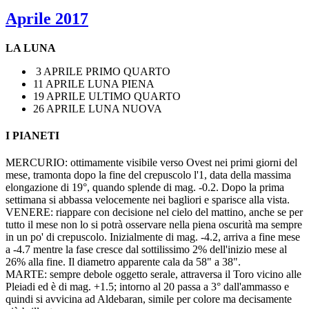
Aprile 2017
LA LUNA
3 APRILE PRIMO QUARTO
11 APRILE LUNA PIENA
19 APRILE ULTIMO QUARTO
26 APRILE LUNA NUOVA
I PIANETI
MERCURIO: ottimamente visibile verso Ovest nei primi giorni del
mese, tramonta dopo la fine del crepuscolo l'1, data della massima
elongazione di 19°, quando splende di mag. -0.2. Dopo la prima
settimana si abbassa velocemente nei bagliori e sparisce alla vista.
VENERE: riappare con decisione nel cielo del mattino, anche se per
tutto il mese non lo si potrà osservare nella piena oscurità ma sempre
in un po' di crepuscolo. Inizialmente di mag. -4.2, arriva a fine mese
a -4.7 mentre la fase cresce dal sottilissimo 2% dell'inizio mese al
26% alla fine. Il diametro apparente cala da 58" a 38".
MARTE: sempre debole oggetto serale, attraversa il Toro vicino alle
Pleiadi ed è di mag. +1.5; intorno al 20 passa a 3° dall'ammasso e
quindi si avvicina ad Aldebaran, simile per colore ma decisamente