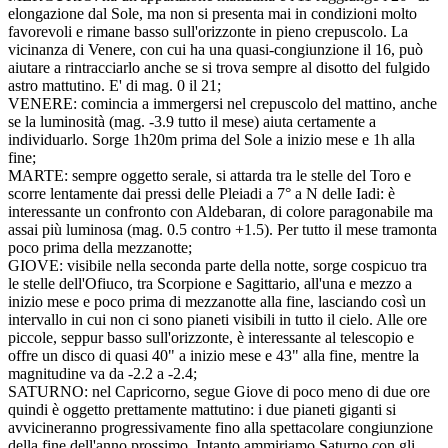
elongazione dal Sole, ma non si presenta mai in condizioni molto
favorevoli e rimane basso sull'orizzonte in pieno crepuscolo. La
vicinanza di Venere, con cui ha una quasi-congiunzione il 16, può
aiutare a rintracciarlo anche se si trova sempre al disotto del fulgido
astro mattutino. E' di mag. 0 il 21;
VENERE: comincia a immergersi nel crepuscolo del mattino, anche
se la luminosità (mag. -3.9 tutto il mese) aiuta certamente a
individuarlo. Sorge 1h20m prima del Sole a inizio mese e 1h alla
fine;
MARTE: sempre oggetto serale, si attarda tra le stelle del Toro e
scorre lentamente dai pressi delle Pleiadi a 7° a N delle Iadi: è
interessante un confronto con Aldebaran, di colore paragonabile ma
assai più luminosa (mag. 0.5 contro +1.5). Per tutto il mese tramonta
poco prima della mezzanotte;
GIOVE: visibile nella seconda parte della notte, sorge cospicuo tra
le stelle dell'Ofiuco, tra Scorpione e Sagittario, all'una e mezzo a
inizio mese e poco prima di mezzanotte alla fine, lasciando così un
intervallo in cui non ci sono pianeti visibili in tutto il cielo. Alle ore
piccole, seppur basso sull'orizzonte, è interessante al telescopio e
offre un disco di quasi 40" a inizio mese e 43" alla fine, mentre la
magnitudine va da -2.2 a -2.4;
SATURNO: nel Capricorno, segue Giove di poco meno di due ore
quindi è oggetto prettamente mattutino: i due pianeti giganti si
avvicineranno progressivamente fino alla spettacolare congiunzione
della fine dell'anno prossimo. Intanto ammiriamo Saturno con gli