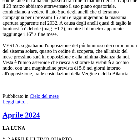
sottile falce di Luna che passerà tra i due il mattino del 25. Dopo che
il 23 marzo abbiamo atttraversato il suo piano equatoriale,
cominciamo a vedere il lato Sud degli anelli che ci terranno
compagnia per i prossimi 15 anni e raggiungeranno la massima
apertura apparente nel 2032. A causa degli anelli quasi di taglio la
luminosità è debole (mag. +1.2), mentre il diametro apparente
raggiunge i 16" a fine mese.
VESTA: segnaliamo l'opposizione del più luminoso dei corpi minori
del sistema solare, quarto in ordine di scoperta, che all'inizio del
mese prossimo sarà in opposizione e alla minima distanza da noi.
Vesta è l'unico asteroide che riesca a sfiorare la visbilità a occhio
nudo, con una magnitudine prevista di 5.6 nei giorni intorno
all'opposizione, tra le costellazioni della Vergine e della Bilancia.
Pubblicato in
Cielo del mese
Leggi tutto...
Aprile 2024
LA LUNA
* 2 APRILE ULTIMO QUARTO