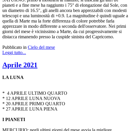
pianeti e a fine mese ha raggiunto i 75° di elongazione dal Sole, con
un diametro di 16.5", gli anelli ancora ben apprezzabili con modesti
telescopi e una luminosità di +0.9. La magnitudine è quindi uguale a
quella di Marte ma la forte differenza di colore potrebbe farla
apprezzare in modo differente a seconda dell'osservatore. Nei primi
giorni del mese è vicinissimo a Marte, da cui progressivamente si
distacca rimanendo presso la cuspide sinistra del Capricorno.
Pubblicato in
Cielo del mese
Leggi tutto...
Aprile 2021
LA LUNA
* 4 APRILE ULTIMO QUARTO
* 12 APRILE LUNA NUOVA
* 20 APRILE PRIMO QUARTO
* 27 APRILE LUNA PIENA
I PIANETI
MERCURIO: negli ultimi giorni del mese avvia la migliore