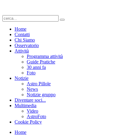
Home
Contatti
Chi Siamo
Osservatorio
Attività
Programma attività
Guide Pratiche
30 anni fa
Foto
Notizie
Astro Pillole
News
Notizie gruppo
Diventare soci...
Multimedia
Video
AstroFoto
Cookie Policy
Home