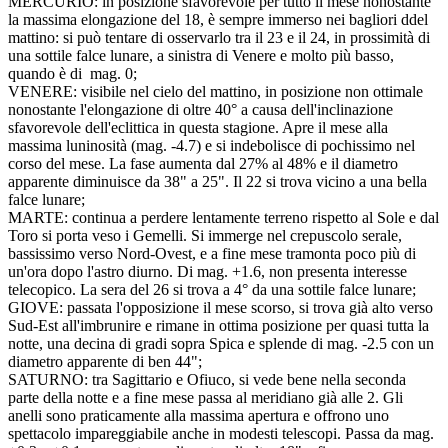
MERCURIO: in posizione sfavorevole per tutto il mese nonostante
la massima elongazione del 18, è sempre immerso nei bagliori ddel
mattino: si può tentare di osservarlo tra il 23 e il 24, in prossimità di
una sottile falce lunare, a sinistra di Venere e molto più basso,
quando è di mag. 0;
VENERE: visibile nel cielo del mattino, in posizione non ottimale
nonostante l'elongazione di oltre 40° a causa dell'inclinazione
sfavorevole dell'eclittica in questa stagione. Apre il mese alla
massima luninosità (mag. -4.7) e si indebolisce di pochissimo nel
corso del mese. La fase aumenta dal 27% al 48% e il diametro
apparente diminuisce da 38" a 25". Il 22 si trova vicino a una bella
falce lunare;
MARTE: continua a perdere lentamente terreno rispetto al Sole e dal
Toro si porta veso i Gemelli. Si immerge nel crepuscolo serale,
bassissimo verso Nord-Ovest, e a fine mese tramonta poco più di
un'ora dopo l'astro diurno. Di mag. +1.6, non presenta interesse
telecopico. La sera del 26 si trova a 4° da una sottile falce lunare;
GIOVE: passata l'opposizione il mese scorso, si trova già alto verso
Sud-Est all'imbrunire e rimane in ottima posizione per quasi tutta la
notte, una decina di gradi sopra Spica e splende di mag. -2.5 con un
diametro apparente di ben 44";
SATURNO: tra Sagittario e Ofiuco, si vede bene nella seconda
parte della notte e a fine mese passa al meridiano già alle 2. Gli
anelli sono praticamente alla massima apertura e offrono uno
spettacolo impareggiabile anche in modesti telescopi. Passa da mag.