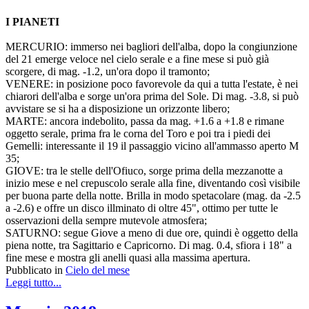
I PIANETI
MERCURIO: immerso nei bagliori dell'alba, dopo la congiunzione
del 21 emerge veloce nel cielo serale e a fine mese si può già
scorgere, di mag. -1.2, un'ora dopo il tramonto;
VENERE: in posizione poco favorevole da qui a tutta l'estate, è nei
chiarori dell'alba e sorge un'ora prima del Sole. Di mag. -3.8, si può
avvistare se si ha a disposizione un orizzonte libero;
MARTE: ancora indebolito, passa da mag. +1.6 a +1.8 e rimane
oggetto serale, prima fra le corna del Toro e poi tra i piedi dei
Gemelli: interessante il 19 il passaggio vicino all'ammasso aperto M
35;
GIOVE: tra le stelle dell'Ofiuco, sorge prima della mezzanotte a
inizio mese e nel crepuscolo serale alla fine, diventando così visibile
per buona parte della notte. Brilla in modo spetacolare (mag. da -2.5
a -2.6) e offre un disco illminato di oltre 45", ottimo per tutte le
osservazioni della sempre mutevole atmosfera;
SATURNO: segue Giove a meno di due ore, quindi è oggetto della
piena notte, tra Sagittario e Capricorno. Di mag. 0.4, sfiora i 18" a
fine mese e mostra gli anelli quasi alla massima apertura.
Pubblicato in
Cielo del mese
Leggi tutto...