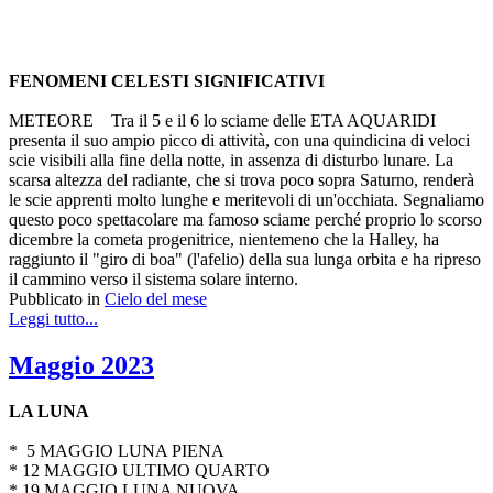
FENOMENI CELESTI SIGNIFICATIVI
METEORE Tra il 5 e il 6 lo sciame delle ETA AQUARIDI
presenta il suo ampio picco di attività, con una quindicina di veloci
scie visibili alla fine della notte, in assenza di disturbo lunare. La
scarsa altezza del radiante, che si trova poco sopra Saturno, renderà
le scie apprenti molto lunghe e meritevoli di un'occhiata. Segnaliamo
questo poco spettacolare ma famoso sciame perché proprio lo scorso
dicembre la cometa progenitrice, nientemeno che la Halley, ha
raggiunto il "giro di boa" (l'afelio) della sua lunga orbita e ha ripreso
il cammino verso il sistema solare interno.
Pubblicato in
Cielo del mese
Leggi tutto...
Maggio 2023
LA LUNA
* 5 MAGGIO LUNA PIENA
* 12 MAGGIO ULTIMO QUARTO
* 19 MAGGIO LUNA NUOVA