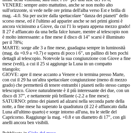
VENERE: sempre astro mattutino, anche se non molto alto
sull'orizzonte, si vede nelle ore prima dell'alba verso Est e brilla di
mag. -4.0. Sta per uscire dalla spettacolare "danza dei pianeti" dello
scorso mese, ed è l'ultimo ad apparire anche se nei primi giorni è
ancora vicinissmo a Giove, da cui l'1 lo separa appena mezzo grado!
Il 27 è affiancato da una bella falce lunare, mentre al telescopio non
è molto interessante: a fine mese il disco di 14" scarsi è illuminato
per il 78%;
MARTE: sorge alle 3 a fine mese, guadagna sempre in luminosità
(mag. da +0.9 a +0.7) e supera di poco i 6", un pallino di ben pochi
dettagli al telescopio. Notevole la sua congiunzione con Giove a fine
mese (vedi), a cui il 25 si aggiunge la Luna in un compatto
triangolo;
GIOVE: apre il mese accanto a Venere e lo termina presso Marte,
con cui il 29 ha un'altra spettacolare congiunzione (meno di mezzo
grado) che permetterà di tenere entrambi i pianeti nello stesso campo
telescopico. Giove naturalmente è il più interessante dei due, con un
disco di 37", e nettamente più brillante (-2.2 a fine mese);
SATURNO: primo dei pianeti ad alzarsi nella seconda parte della
notte, a fine mese ha superato la quadratura (il 22 è affiancato dalla
Luna all'ultimo quarto) e sorge intorno all'una, tra le stelle del
Capricorno. Raggiunge la mag. +0.8 e un diametro di 17", con gli
anelli ancora ben visibili.