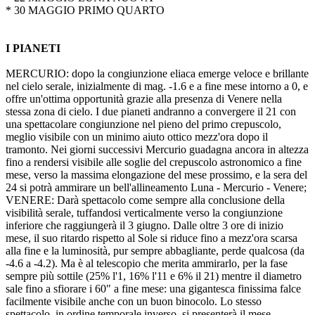
* 30 MAGGIO PRIMO QUARTO
I PIANETI
MERCURIO: dopo la congiunzione eliaca emerge veloce e brillante
nel cielo serale, inizialmente di mag. -1.6 e a fine mese intorno a 0, e
offre un'ottima opportunità grazie alla presenza di Venere nella
stessa zona di cielo. I due pianeti andranno a convergere il 21 con
una spettacolare congiunzione nel pieno del primo crepuscolo,
meglio visibile con un minimo aiuto ottico mezz'ora dopo il
tramonto. Nei giorni successivi Mercurio guadagna ancora in altezza
fino a rendersi visibile alle soglie del crepuscolo astronomico a fine
mese, verso la massima elongazione del mese prossimo, e la sera del
24 si potrà ammirare un bell'allineamento Luna - Mercurio - Venere;
VENERE: Darà spettacolo come sempre alla conclusione della
visibilità serale, tuffandosi verticalmente verso la congiunzione
inferiore che raggiungerà il 3 giugno. Dalle oltre 3 ore di inizio
mese, il suo ritardo rispetto al Sole si riduce fino a mezz'ora scarsa
alla fine e la luminosità, pur sempre abbagliante, perde qualcosa (da
-4.6 a -4.2). Ma è al telescopio che merita ammirarlo, per la fase
sempre più sottile (25% l'1, 16% l'11 e 6% il 21) mentre il diametro
sale fino a sfiorare i 60" a fine mese: una gigantesca finissima falce
facilmente visibile anche con un buon binocolo. Lo stesso
spettacolo, in ordine temporale inverso, si presenterà il mese