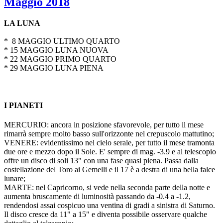
Maggio 2018
LA LUNA
* 8 MAGGIO ULTIMO QUARTO
* 15 MAGGIO LUNA NUOVA
* 22 MAGGIO PRIMO QUARTO
* 29 MAGGIO LUNA PIENA
I PIANETI
MERCURIO: ancora in posizione sfavorevole, per tutto il mese
rimarrà sempre molto basso sull'orizzonte nel crepuscolo mattutino;
VENERE: evidentissimo nel cielo serale, per tutto il mese tramonta
due ore e mezzo dopo il Sole. E' sempre di mag. -3.9 e al telescopio
offre un disco di soli 13" con una fase quasi piena. Passa dalla
costellazione del Toro ai Gemelli e il 17 è a destra di una bella falce
lunare;
MARTE: nel Capricorno, si vede nella seconda parte della notte e
aumenta bruscamente di luminosità passando da -0.4 a -1.2,
rendendosi assai cospicuo una ventina di gradi a sinistra di Saturno.
Il disco cresce da 11" a 15" e diventa possibile osservare qualche