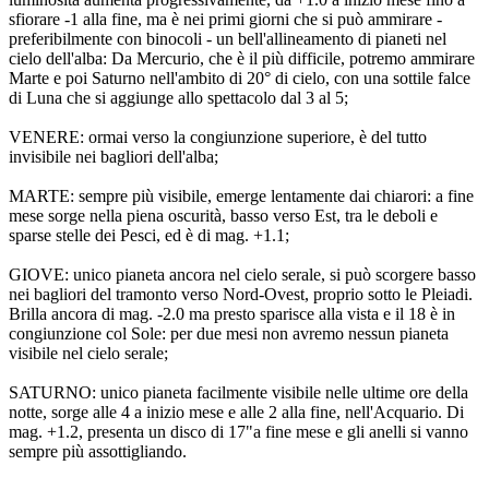
sfiorare -1 alla fine, ma è nei primi giorni che si può ammirare -
preferibilmente con binocoli - un bell'allineamento di pianeti nel
cielo dell'alba: Da Mercurio, che è il più difficile, potremo ammirare
Marte e poi Saturno nell'ambito di 20° di cielo, con una sottile falce
di Luna che si aggiunge allo spettacolo dal 3 al 5;
VENERE: ormai verso la congiunzione superiore, è del tutto
invisibile nei bagliori dell'alba;
MARTE: sempre più visibile, emerge lentamente dai chiarori: a fine
mese sorge nella piena oscurità, basso verso Est, tra le deboli e
sparse stelle dei Pesci, ed è di mag. +1.1;
GIOVE: unico pianeta ancora nel cielo serale, si può scorgere basso
nei bagliori del tramonto verso Nord-Ovest, proprio sotto le Pleiadi.
Brilla ancora di mag. -2.0 ma presto sparisce alla vista e il 18 è in
congiunzione col Sole: per due mesi non avremo nessun pianeta
visibile nel cielo serale;
SATURNO: unico pianeta facilmente visibile nelle ultime ore della
notte, sorge alle 4 a inizio mese e alle 2 alla fine, nell'Acquario. Di
mag. +1.2, presenta un disco di 17"a fine mese e gli anelli si vanno
sempre più assottigliando.