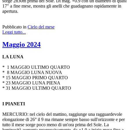
sorge 2h30m prima del Sole. Di mag. +0.9 con un diametro di quasi
17" a fine mese, mostra gli anelli che guadagnano rapidamente in
apertura.
Pubblicato in
Cielo del mese
Leggi tutto...
Maggio 2024
LA LUNA
* 1 MAGGIO ULTIMO QUARTO
* 8 MAGGIO LUNA NUOVA
* 15 MAGGIO PRIMO QUARTO
* 23 MAGGIO LUNA PIENA
* 31 MAGGIO ULTIMO QUARTO
I PIANETI
MERCURIO: nel cielo del mattino, raggiunge una ragguardevole
elongazione di 26° il 9 ma rimane sempre basso sull'orizzonte e per
tutto il mese sorge poco meno di un'ora prima del Sole. La
luminosità aumenta progressivamente, da +1.0 a inizio mese fino a