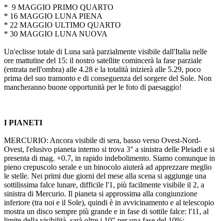
* 9 MAGGIO PRIMO QUARTO
* 16 MAGGIO LUNA PIENA
* 22 MAGGIO ULTIMO QUARTO
* 30 MAGGIO LUNA NUOVA
Un'eclisse totale di Luna sarà parzialmente visibile dall'Italia nelle
ore mattutine del 15: il nostro satellite comincerà la fase parziale
(entrata nell'ombra) alle 4.28 e la totalità inizierà alle 5.29, poco
prima del suo tramonto e di conseguenza del sorgere del Sole. Non
mancheranno buone opportunità per le foto di paesaggio!
I PIANETI
MERCURIO: Ancora visibile di sera, basso verso Ovest-Nord-
Ovest, l'elusivo pianeta interno si trova 3° a sinistra delle Pleiadi e si
presenta di mag. +0.7, in rapido indebolimento. Siamo comunque in
pieno crepuscolo serale e un binocolo aiuterà ad apprezzare meglio
le stelle. Nei primi due giorni del mese alla scena si aggiunge una
sottilissima falce lunare, difficile l'1, più facilmente visibile il 2, a
sinistra di Mercurio. Il pianeta si approssima alla congiunzione
inferiore (tra noi e il Sole), quindi è in avvicinamento e al telescopio
mostra un disco sempre più grande e in fase di sottile falce: l'11, al
limite della visibilità, sarà oltre i 10" per una fase del 10%;