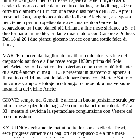
un ritardo di poco meno di tre ore rispetto al Sole. Fulgido astro
serale, clamoroso anche da un centro cittadino, brilla di mag. -3.9 e
offre un diametro di 13" con una fase quasi piena dell'85%. Apre il
mese nel Toro, proprio accanto alle Iadi con Aldebaran, e si sposta
nei Gemelli per uno spettacolare avvicinamento a Giove: la
separazione tra i due pianeti più brillanti a fine mese si riduce a 5° e i
due formano un inedito, brillante quadrilatero con Castore e Polluce.
Dal 18 al 20 i due pianeti giocano invece con una sottile falce di
Luna;
MARTE: emerge dai bagliori del mattino rendendosi visibile nel
crepuscolo nautico e a fine mese sorge 1h30m prima del Sole
nell'Ariete, sotto il caratteristico asterismo e non molto più brillante
di a Ari: è ancora di mag. +1.3 e presenta un diametro di appena 4".
Il mattino del 14 una sottile falce lunare forma con Marte e Saturno
un curioso, ampio e fotogenico triangolo che sembra una versione
ingrandita del vicino Ariete;
GIOVE: sempre nei Gemelli, è ancora in buona posizione serale per
tutto il mese: splende di mag. -2.0 con un diametro in calo da 35" a
33" mentre si avvicina la spettacolare congiunzione con Venere del
mese prossimo;
SATURNO: decisamente mattutino tra le sparse stelle dei Pesci,
esce progressivamente dai bagliori del crepuscolo e a fine mese