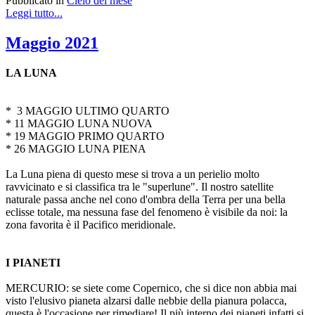
Pubblicato in
Cielo del mese
Leggi tutto...
Maggio 2021
LA LUNA
* 3 MAGGIO ULTIMO QUARTO
* 11 MAGGIO LUNA NUOVA
* 19 MAGGIO PRIMO QUARTO
* 26 MAGGIO LUNA PIENA
La Luna piena di questo mese si trova a un perielio molto
ravvicinato e si classifica tra le "superlune". Il nostro satellite
naturale passa anche nel cono d'ombra della Terra per una bella
eclisse totale, ma nessuna fase del fenomeno è visibile da noi: la
zona favorita è il Pacifico meridionale.
I PIANETI
MERCURIO: se siete come Copernico, che si dice non abbia mai
visto l'elusivo pianeta alzarsi dalle nebbie della pianura polacca,
questa è l'occasione per rimediare! Il più interno dei pianeti infatti si