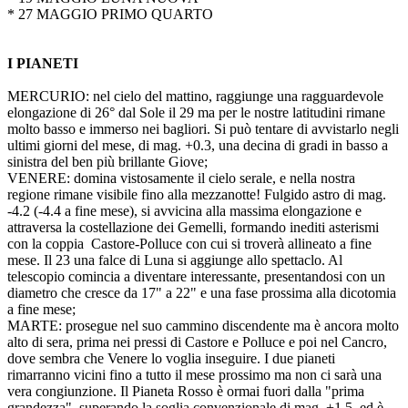
* 27 MAGGIO PRIMO QUARTO
I PIANETI
MERCURIO: nel cielo del mattino, raggiunge una ragguardevole
elongazione di 26° dal Sole il 29 ma per le nostre latitudini rimane
molto basso e immerso nei bagliori. Si può tentare di avvistarlo negli
ultimi giorni del mese, di mag. +0.3, una decina di gradi in basso a
sinistra del ben più brillante Giove;
VENERE: domina vistosamente il cielo serale, e nella nostra
regione rimane visibile fino alla mezzanotte! Fulgido astro di mag.
-4.2 (-4.4 a fine mese), si avvicina alla massima elongazione e
attraversa la costellazione dei Gemelli, formando inediti asterismi
con la coppia Castore-Polluce con cui si troverà allineato a fine
mese. Il 23 una falce di Luna si aggiunge allo spettaclo. Al
telescopio comincia a diventare interessante, presentandosi con un
diametro che cresce da 17" a 22" e una fase prossima alla dicotomia
a fine mese;
MARTE: prosegue nel suo cammino discendente ma è ancora molto
alto di sera, prima nei pressi di Castore e Polluce e poi nel Cancro,
dove sembra che Venere lo voglia inseguire. I due pianeti
rimarranno vicini fino a tutto il mese prossimo ma non ci sarà una
vera congiunzione. Il Pianeta Rosso è ormai fuori dalla "prima
grandezza", superando la soglia convenzionale di mag. +1.5, ed è