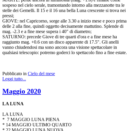
sospeso nel cielo serale, tramontando intorno alla mezzanotte tra le
stelle dei Gemelli. Il 15 e il 16 una bella Luna crescente si trova nei
pressi;
GIOVE: nel Capricorno, sorge alle 3.30 a inizio mese e poco prima
delle 2 alla fine, quindi oggetto decisamente mattutino. Splende di
mag. -2.3 e a fine mese supera i 40" di diametro;
SATURNO: precede Giove di tre quarti d'ora e a fine mese ha
raggiunto mag. +0.6 con un disco apparente di 17.5". Gli anelli
vanno chiudendosi ma sono ancora una visione spettacolare in
qualsiasi telescopio: potremo goderci lo spettacolo fino a fine estate.
Pubblicato in
Cielo del mese
Leggi tutto...
Maggio 2020
LA LUNA
LA LUNA
* 7 MAGGIO LUNA PIENA
* 14 MAGGIO ULTIMO QUARTO
* 22 MAGGIO LUNA NUOVA