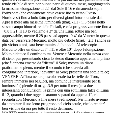
rende visibile di sera per buona parte di questo mese, raggiungendo
la massima elongazione di 22° dal Sole il 16 e rimanendo sopra
l'orizzonte (che ovviamente deve essere libero verso Ovest-
Nordovest) fino a buio fatto per diversi giorni intorno a tale data.
Apre il mese alla massima luminosità (mag. -1.1), il 3 passa nello
stesso campo binocolare delle Pleiadi, e cala progressivamente fino a
+0.8 il 21. Il 13 lo vediamo a 3° da una Luna sottile ma ben
apprezzabile, mentre il 28 passa ad appena 0.4° da Venere: in questa
data per osservare Mercurio, molto più debole (mag. +2.3!) anche se
più vicino a noi, sarà bene munirsi di binocoli. Al telescopio
Mercurio offre un disco di 7" l'11 e oltre 10" dopo l'elongazione.
Molto didattico il confronto tra Venere e Mercurio nella stessa zona
di cielo: pur presentando circa lo stesso diametro apparente, il primo
(che è appena emerso da "dietro" il Sole) mostra un disco
praticamente pieno, mentre il secondo (che si avvia alla
congiunzione inferiore, "davanti" al Sole) presenta una sottile falce;
VENERE: Affiora nel crepuscolo serale tra le stelle del Toro,
sempre immerso nei bagliori, ma comunque interessante per la
luminosità (splende di mag. -3.9 per tutto il mese) e a due
interessanti congiunzioni: la prima con una sottilisima falce di Luna
il 12, quando i due oggetti saranno separati da appena 1°, e la
seconda con Mercurio a fine mese (vedi sopra). Per il resto avremo
da ammirare il suo lento progresso nel cielo serale, che lo renderà
ben visibile da ora per tutto il resto dell'anno;
MARTE: perde ancora in luminosità (mag. +1.6) e rimane come