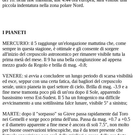
piccola indentatura nella zona polare Nord.
I PIANETI
MERCURIO: il 5 raggiunge un'elongazione mattutina che, come
sempre in questa stagione, è ottimale e gli consente di sorgere
all'inizio del crepuscolo astronomico per rimanere visibile tutta la
prima metà del mese. Il 9 ha una bella congiunzione ad appena
mezzo grado da Regolo e brilla di mag. -0.8;
VENERE: si avvia a concludere un lungo periodo di scarsa visibilità
ed esce, seppur con una certa fatica, dai bagliori del crepuscolo
serale, unico pianeta in quel settore di cielo. Brilla di mag. -3.9 e a
fine mese tramonta poco più di un'ora dopo il Sole, apparendo
bassissimo verso Est-Sudest. Il 5 ha un fotogenico ma difficile
avvicinamento a una sottilissima falce lunare, visibile 5° a sinistra;
MARTE: dopo il "sorpasso" su Giove passa rapidamente dal Toro
nei Gemelli e sorge poco prima dell'una. Passa da mag. +0.7 a +0.5
e il diametro apparente a fine mese è ancora di soli 7.5", non molto
per buone osservazioni telescopiche, ma è da tener presente che