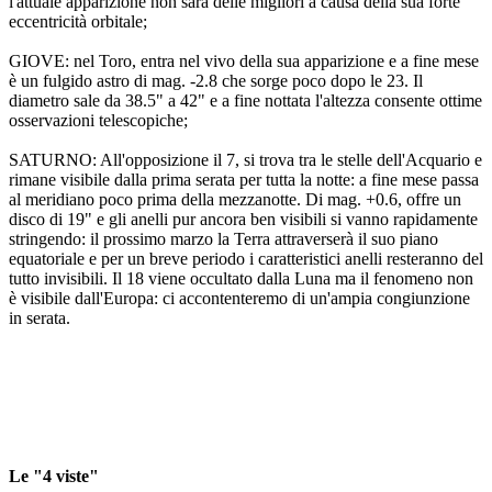
l'attuale apparizione non sarà delle migliori a causa della sua forte
eccentricità orbitale;
GIOVE: nel Toro, entra nel vivo della sua apparizione e a fine mese
è un fulgido astro di mag. -2.8 che sorge poco dopo le 23. Il
diametro sale da 38.5" a 42" e a fine nottata l'altezza consente ottime
osservazioni telescopiche;
SATURNO: All'opposizione il 7, si trova tra le stelle dell'Acquario e
rimane visibile dalla prima serata per tutta la notte: a fine mese passa
al meridiano poco prima della mezzanotte. Di mag. +0.6, offre un
disco di 19" e gli anelli pur ancora ben visibili si vanno rapidamente
stringendo: il prossimo marzo la Terra attraverserà il suo piano
equatoriale e per un breve periodo i caratteristici anelli resteranno del
tutto invisibili. Il 18 viene occultato dalla Luna ma il fenomeno non
è visibile dall'Europa: ci accontenteremo di un'ampia congiunzione
in serata.
Le "4 viste"