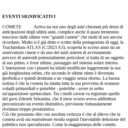
EVENTI SIGNIFICATIVI
COMETE Arriva tra noi uno degli astri chiomati più densi di
anticipazioni degli ultimi anni, complice anche il quasi trentennio
trascorso dalle ultime vere "grandi comete" che molti di noi ancora
ricordano. Molto si è già detto e scritto della protagonista di oggi, la
Tsuchinshan-ATLAS (C/2023 A3), scoperta lo scorso anno da un
osservatorio cinese e da uno dei tanti sistemi di avvistamento
precoce di asteroidi potenzialmente pericolosi: si tratta di un oggetto
al suo primo, e forse ultimo, passaggio nel sistema solare interno.
L'interazione con i pianeti ha infatti modificato leggermente la sua
già lunghissima orbita, che secondo le ultime stime è diventata
iperbolica e quindi destinata a un viaggio senza ritorno. La buona
notizia è che la cometa ha intatta tutta la sua provvista di sostanze
volatili primordiali e potrebbe - potrebbe - avere in serbo
un'apparizione spettacolare. Tra i molti caveat va registrato quello
del
guru
Zdenek Sekanina, che il mese scorso aveva addirittura
preconizzato un evento distruttivo, previsione fortunatamente
rivelatasi troppo pessimistica.
Ciò che possiamo dire con assoluta certezza è che al rilievo che la
cometa avrà sui
mainstream media
seguirà l'inevitabile delusione del
pubblico non specializzato. Come la maggioranza delle comete,