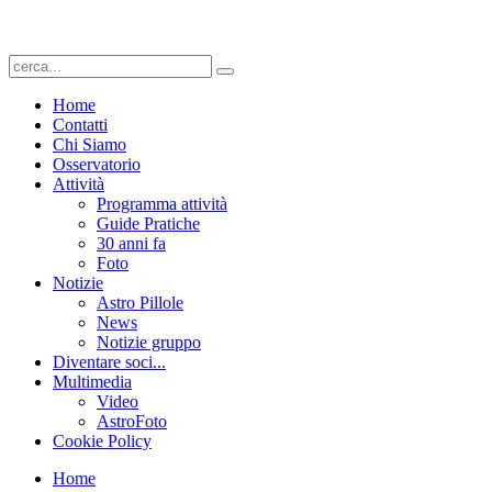
Home
Contatti
Chi Siamo
Osservatorio
Attività
Programma attività
Guide Pratiche
30 anni fa
Foto
Notizie
Astro Pillole
News
Notizie gruppo
Diventare soci...
Multimedia
Video
AstroFoto
Cookie Policy
Home