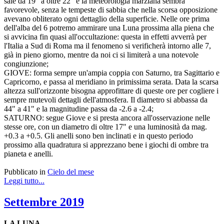
sale da 19" a oltre 22" e la meteorologia marziana sembra
favorevole, senza le tempeste di sabbia che nella scorsa opposizione
avevano obliterato ogni dettaglio della superficie. Nelle ore prima
dell'alba del 6 potremo ammirare una Luna prossima alla piena che
si avvicina fin quasi all'occultazione: questa in effetti avverrà per
l'Italia a Sud di Roma ma il fenomeno si verificherà intorno alle 7,
già in pieno giorno, mentre da noi ci si limiterà a una notevole
congiunzione;
GIOVE: forma sempre un'ampia coppia con Saturno, tra Sagittario e
Capricorno, e passa al meridiano in primissima serata. Data la scarsa
altezza sull'orizzonte bisogna approfittare di queste ore per cogliere i
sempre mutevoli dettagli dell'atmosfera. Il diametro si abbassa da
44" a 41" e la magnitudine passa da -2.6 a -2.4;
SATURNO: segue Giove e si presta ancora all'osservazione nelle
stesse ore, con un diametro di oltre 17" e una luminosità da mag.
+0.3 a +0.5. Gli anelli sono ben inclinati e in questo periodo
prossimo alla quadratura si apprezzano bene i giochi di ombre tra
pianeta e anelli.
Pubblicato in
Cielo del mese
Leggi tutto...
Settembre 2019
LA LUNA