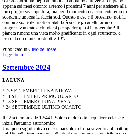
scarso contributo degli anelli di cui abbiamo attraversato il piano
appena sei mesi orsono: avremo i prossimi 7 anni per assistere alla
loro progressiva apertura, ma per il momento ci accontenteremo di
scorgerne appena la faccia sud. Questo mese e il prossimo, poi, la
combinazione dei moti orbitali farà sì che gli anelli tornino
progressivamente a chiudersi per sparire quasi in novembre! Il
pianeta rimane una vista molto gratificante in ogni strumento, e
presenta un diametro di oltre 19".
Pubblicato in
Cielo del mese
Leggi tutto...
Settembre 2024
LA LUNA
* 3 SETTEMBRE LUNA NUOVA
* 11 SETTEMBRE PRIMO QUARTO
* 18 SETTEMBRE LUNA PIENA
* 24 SETTEMBRE ULTIMO QUARTO
Il 22 settembre alle 12:44 il Sole scende sotto l'equatore celeste e
inizia l'autunno astronomico.
Una poco significativa eclisse parziale di Luna si verifica il mattino
del 18: nella fase massima, alle 4:44 ora europea, sarà visibile una