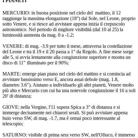
I PIANETI
MERCURIO: in buona posizione nel cielo del mattino, il 12
raggiunge la massima elongazione (18°) dal Sole, nel Leone, proprio
sotto Venere, e si riesce ad avvistare appena inizia il crepuscolo
astronomico. Nel periodo di migliore visibilità (dal 10 al 25) la
luminosità aumenta da mag. 0 a -1.2;
VENERE: di mag. -3.9 per tutto il mese, attraversa la costellazione
del Leone e tra il 19 e il 20 passa a 1° da Regolo. A fine mese sorge
alle 5, si avvia lentamente alla congiunzione superiore e mostra un
disco di 11" illuminato per il 90%;
MARTE: emerge pian piano nel cielo del mattino e si comincia ad
avvistare bassissimo verso E, ancora assai debole (mag. 1.8,
diametro 3.6"). Aiutano a individuarlo gli altri pianeti, Venere molto
più alto e Mercurio con cui ha una notevole congiunzione il 16 a soli
20' di distanza;
GIOVE: nella Vergine, l'11 supera Spica a 3° di distanza e si
immerge decisamente nei chiarori serali. Si può avvistare appena
buio verso SW, di mag. -1.7, ma è ormai poco interessante al
telescopio;
SATURNO: visibile di prima sera verso SW, nell'Ofiuco, è immerso