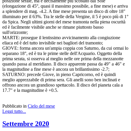
posizione serale, ma è decisamente più scostato dal Sole
(elongazione di 45°, quasi il massimo possibile, a fine mese) e arriva
a splendere di mag. -4.2. A fine mese presenta un disco di oltre 18"
illuminato per il 63%. Tra le stelle della Vergine, il 5 è poco più di 1°
da Spica. Negli ultimi giorni del mese tramonta nella piena oscurità
ed è facilmente visibile anche se rimane piuttosto basso
sull'orizzonte;
MARTE: prosegue il lentissimo avvicinamento alla congiuzione
eliaca ed è del tutto invisibile nei bagliori del tramonto;
GIOVE: forma ancora un'ampia coppia con Saturno, da cui ormai lo
separano 18°, ed è tra le prime stelle dell'Acquario. Oggetto della
prima serata, si osserva al meglio nelle ore prima della mezzanotte
quando passa al meridiano. Il disco apparente passa da 49" a 46" e
la magnitudine a fine mese è ancora un brillantissimo -2.7;
SATURNO: precede Giove, in pieno Capricorno, ed è quindi
meglio apprezzabile di prima sera. Gli anelli sono ben inclinati e
offrono ancora un grandioso spettacolo. Il disco del pianeta cala a
17.7" e la magnitudine è +0.5.
Pubblicato in
Cielo del mese
Leggi tutto...
Settembre 2020