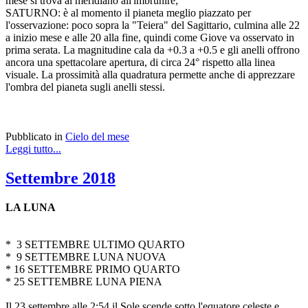
mese si trova al meridiano all'imbrunire;
SATURNO: è al momento il pianeta meglio piazzato per
l'osservazione: poco sopra la "Teiera" del Sagittario, culmina alle 22
a inizio mese e alle 20 alla fine, quindi come Giove va osservato in
prima serata. La magnitudine cala da +0.3 a +0.5 e gli anelli offrono
ancora una spettacolare apertura, di circa 24° rispetto alla linea
visuale. La prossimità alla quadratura permette anche di apprezzare
l'ombra del pianeta sugli anelli stessi.
Pubblicato in
Cielo del mese
Leggi tutto...
Settembre 2018
LA LUNA
* 3 SETTEMBRE ULTIMO QUARTO
* 9 SETTEMBRE LUNA NUOVA
* 16 SETTEMBRE PRIMO QUARTO
* 25 SETTEMBRE LUNA PIENA
Il 23 settembre alle 2:54 il Sole scende sotto l'equatore celeste e