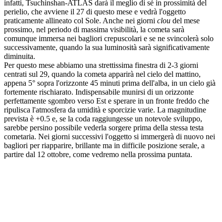
infatti, Tsuchinshan-ATLAS darà il meglio di sé in prossimità del
perielio, che avviene il 27 di questo mese e vedrà l'oggetto
praticamente allineato col Sole. Anche nei giorni
clou
del mese
prossimo, nel periodo di massima visibilità, la cometa sarà
comunque immersa nei bagliori crepuscolari e se ne svincolerà solo
successivamente, quando la sua luminosità sarà significativamente
diminuita.
Per questo mese abbiamo una strettissima finestra di 2-3 giorni
centrati sul 29, quando la cometa apparirà nel cielo del mattino,
appena 5° sopra l'orizzonte 45 minuti prima dell'alba, in un cielo già
fortemente rischiarato. Indispensabile munirsi di un orizzonte
perfettamente sgombro verso Est e sperare in un fronte freddo che
ripulisca l'atmosfera da umidità e sporcizie varie. La magnitudine
prevista è +0.5 e, se la coda raggiungesse un notevole sviluppo,
sarebbe persino possibile vederla sorgere prima della stessa testa
cometaria. Nei giorni successivi l'oggetto si immergerà di nuovo nei
bagliori per riapparire, brillante ma in difficile posizione serale, a
partire dal 12 ottobre, come vedremo nella prossima puntata.