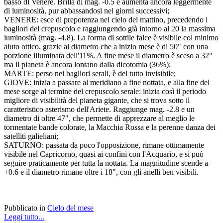
basso dl Venere. Brilla di mag. -0.5 e aumenta ancora leggermente
di luminosità, pur abbassandosi nei giorni successivi;
VENERE: esce di prepotenza nel cielo del mattino, precedendo i
bagliori del crepuscolo e raggiungendo già intorno al 20 la massima
luminosità (mag. -4.8). La forma di sottile falce è visibile col minimo
aiuto ottico, grazie al diametro che a inizio mese è di 50" con una
porzione illuminata dell'11%. A fine mese il diametro è sceso a 32"
ma il pianeta è ancora lontano dalla dicotomia (36%);
MARTE: perso nei bagliori serali, è del tutto invisibile;
GIOVE: inizia a passare al meridiano a fine nottata, e alla fine del
mese sorge al termine del crepuscolo serale: inizia così il periodo
migliore di visibilità del pianeta gigante, che si trova sotto il
caratteristico asterismo dell'Ariete. Raggiunge mag. -2.8 e un
diametro di oltre 47", che permette di apprezzare al meglio le
tormentate bande colorate, la Macchia Rossa e la perenne danza dei
satelliti galieliani;
SATURNO: passata da poco l'opposizione, rimane ottimamente
visibile nel Capricorno, quasi ai confini con l'Acquario, e si può
seguire praticamente per tutta la nottata. La magnitudine scende a
+0.6 e il diametro rimane oltre i 18", con gli anelli ben visibili.
Pubblicato in
Cielo del mese
Leggi tutto...