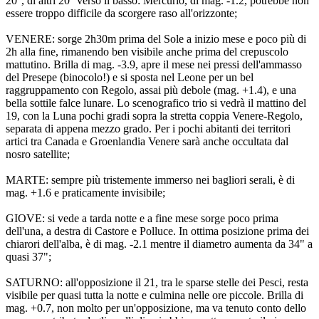
20°, di altri 20° verso il basso: Mercurio, di mag. -1.2, potrebbe non
essere troppo difficile da scorgere raso all'orizzonte;
VENERE: sorge 2h30m prima del Sole a inizio mese e poco più di
2h alla fine, rimanendo ben visibile anche prima del crepuscolo
mattutino. Brilla di mag. -3.9, apre il mese nei pressi dell'ammasso
del Presepe (binocolo!) e si sposta nel Leone per un bel
raggruppamento con Regolo, assai più debole (mag. +1.4), e una
bella sottile falce lunare. Lo scenografico trio si vedrà il mattino del
19, con la Luna pochi gradi sopra la stretta coppia Venere-Regolo,
separata di appena mezzo grado. Per i pochi abitanti dei territori
artici tra Canada e Groenlandia Venere sarà anche occultata dal
nosro satellite;
MARTE: sempre più tristemente immerso nei bagliori serali, è di
mag. +1.6 e praticamente invisibile;
GIOVE: si vede a tarda notte e a fine mese sorge poco prima
dell'una, a destra di Castore e Polluce. In ottima posizione prima dei
chiarori dell'alba, è di mag. -2.1 mentre il diametro aumenta da 34" a
quasi 37";
SATURNO: all'opposizione il 21, tra le sparse stelle dei Pesci, resta
visibile per quasi tutta la notte e culmina nelle ore piccole. Brilla di
mag. +0.7, non molto per un'opposizione, ma va tenuto conto dello