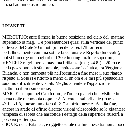
inizia l'autunno astronomico.
I PIANETI
MERCURIO: apre il mese in buona posizione nel cielo del mattino,
superando la mag. -1 e presentandosi quasi sulla verticale del punto
di levata del Sole 90 minuti prima dell'alba. L'8 forma un
bell'allineamento con una sottile falce lunare e Regolo (binocoli!),
poi si immerge nei bagliori e il 20 è in congiunzione superiore;
VENERE: raggiunge la massima brillanza (mag. -4.8!) il 20 ma è
nella posizione più sfavorevole, molto sotto l'eclittica, tra Vergine e
Bilancia, e non tramonta più nell'oscurità: a fine mese il suo ritardo
rispetto al Sole si è ridotto a meno di un'ora e le fasi più spettacolari
saranno difficilmente visibili. Meglio attendere l'apparizione
mattutina il prossimo mese;
MARTE: sempre nel Capricorno, è l'unico pianeta ben visibile in
piena notte e tramonta dopo le 2. Ancora assai brillante (mag. da
-2.1 a -1.3), mostra un disco di 21" a inizio mese e 16" alla fine,
ancora in grado di offrire discrete visioni telescopiche se la gigantesa
tempesta di sabbia che nasconde i dettagli della superficie riuscirà a
placarsi per tempo;
GIOVE: nella Bilancia, è oggetto serale e a fine mese tramonta poco