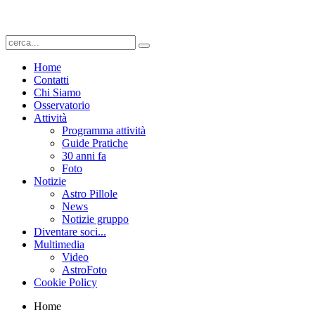
Home
Contatti
Chi Siamo
Osservatorio
Attività
Programma attività
Guide Pratiche
30 anni fa
Foto
Notizie
Astro Pillole
News
Notizie gruppo
Diventare soci...
Multimedia
Video
AstroFoto
Cookie Policy
Home