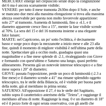
MERCURIO: emerge nel crepuscolo serale dopo la congiunzione
del 6 ma è ancora scarsamente visibile;
VENERE: per tutto il mese tramonta 2h30m dopo il Sole, e anche
se mancano due mesi alla massima elongazione si trova alla massima
altezza osservabile per questa non molto favorevole apparizione:
solo 27° al tramonto. Aumenta di luminosità, fino a -4.1, e il
diametro apparente cresce fino a 15", mentre la fase visibile scende
al 70%. La sera del 15 e del 16 tramonta insieme a una elegante
falce lunare;
MARTE: nel Capricorno, un po' sotto l'eclittica, è decisamente
basso e sorge poco dopo la mezzanotte a inizio mese e alle 23 alla
fine, quindi il momento di migliore visibilità è nell'ultima parte della
notte. Spettacolare già a occhio nudo, guadagna quasi una
magnitudine e a fine mese splende di -2.1, rivaleggiando con Giove
e formando con quest'ultimo e Saturno una lungo, quasi perfetto
allineamento. Presenta già un notevole interesse telescopico e a fine
mese supera i 20" di diametro;
GIOVE: passata l'opposizione, perde un poco di luminosità (-2.3 a
fine mese) e il diametro scende a 41" ma rimane splendido oggetto
telescopico, tra le stelle della Bilancia, ed è visibile per buona parte
della notte, già al meridiano in prima serata;
SATURNO: All'opposizione il 27, è tra le stelle del Sagittario,
subito sopra il caratteristico asterismo della "Teiera", e raggiunge il
meridiano all'una di notte. Raggiunge la mag. 0 e un diametro di 18"
ed è il pezzo forte di ogni serata osservativa, con gli anelli che