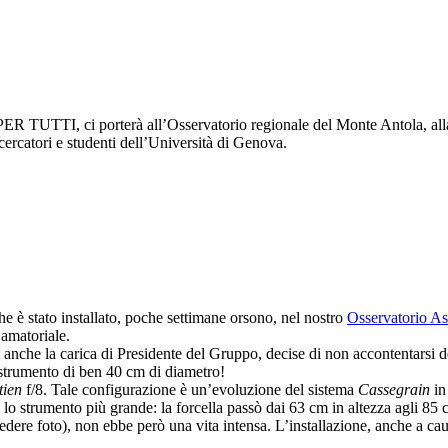
 TUTTI, ci porterà all’Osservatorio regionale del Monte Antola, alla ri
ercatori e studenti dell’Università di Genova.
he è stato installato, poche settimane orsono, nel nostro
Osservatorio A
 amatoriale.
 anche la carica di Presidente del Gruppo, decise di non accontentarsi d
 strumento di ben 40 cm di diametro!
tien
f/8. Tale configurazione è un’evoluzione del sistema
Cassegrain
in
o strumento più grande: la forcella passò dai 63 cm in altezza agli 85 
dere foto), non ebbe però una vita intensa. L’installazione, anche a ca