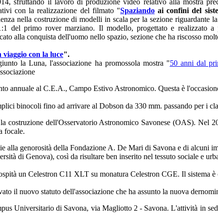
14, sfruttando il lavoro di produzione video relativo alla mostra pr
ativi con la realizzazione del filmato "
Spaziando
ai confini del sis
rienza nella costruzione di modelli in scala per la sezione riguardante l
1:1 del primo rover marziano. Il modello, progettato e realizzato a
icato alla conquista dell'uomo nello spazio, sezione che ha riscosso molt
n viaggio con la luce
".
iunto la Luna, l'associazione ha promossola mostra "
50 anni dal pr
associazione
to annuale al C.E.A., Campo Estivo Astronomico. Questa è l'occasione 
plici binocoli fino ad arrivare al Dobson da 330 mm. passando per i clas
: la costruzione dell'Osservatorio Astronomico Savonese (OAS). Nel 201
 focale.
zie alla genorosità della Fondazione A. De Mari di Savona e di alcuni im
ità di Genova), così da risultare ben inserito nel tessuto sociale e urbano
la ospità un Celestron C11 XLT su monatura Celestron CGE. Il sistema 
ovato il nuovo statuto dell'associazione che ha assunto la nuova dernomi
pus Universitario di Savona, via Magliotto 2 - Savona. L'attività in sed