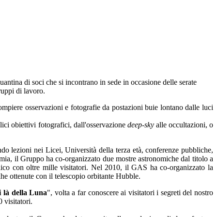
antina di soci che si incontrano in sede in occasione delle serate
ruppi di lavoro.
compiere osservazioni e fotografie da postazioni buie lontano dalle luci
ici obiettivi fotografici, dall'osservazione
deep-sky
alle occultazioni, o
o lezioni nei Licei, Università della terza età, conferenze pubbliche,
omia, il Gruppo ha co-organizzato due mostre astronomiche dal titolo a
co con oltre mille visitatori. Nel 2010, il GAS ha co-organizzato la
cihe ottenute con il telescopio orbitante Hubble.
i là della Luna
", volta a far conoscere ai visitatori i segreti del nostro
 visitatori.