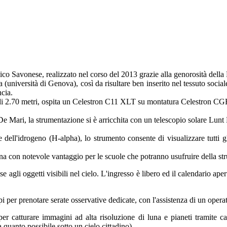
o Savonese, realizzato nel corso del 2013 grazie alla genorosità della
(università di Genova), così da risultare ben inserito nel tessuto sociale
ncia.
a di 2.70 metri, ospita un Celestron C11 XLT su montatura Celestron CG
 Mari, la strumentazione si è arricchita con un telescopio solare Lunt 
dell'idrogeno (H-alpha), lo strumento consente di visualizzare tutti gl
na con notevole vantaggio per le scuole che potranno usufruire della strut
 agli oggetti visibili nel cielo. L'ingresso è libero ed il calendario ape
ppi per prenotare serate osservative dedicate, con l'assistenza di un oper
 per catturare immagini ad alta risoluzione di luna e pianeti tramit
 quanto possibile sotto un cielo cittadino).