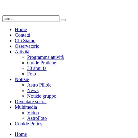
Home
Contatti
Chi Siamo
Osservatorio
Attività
Programma attività
Guide Pratiche
30 anni fa
Foto
Notizie
Astro Pillole
News
Notizie gruppo
Diventare soci...
Multimedia
Video
AstroFoto
Cookie Policy
Home