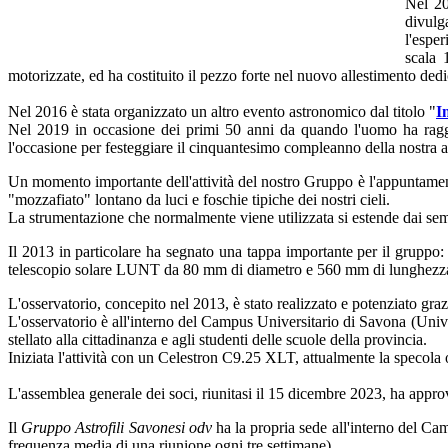
Nel 20
divulg
l'espe
scala 
motorizzate, ed ha costituito il pezzo forte nel nuovo allestimento ded
Nel 2016 è stata organizzato un altro evento astronomico dal titolo "
I
Nel 2019 in occasione dei primi 50 anni da quando l'uomo ha ragg
l'occasione per festeggiare il cinquantesimo compleanno della nostra 
Un momento importante dell'attività del nostro Gruppo è l'appuntamen
"mozzafiato" lontano da luci e foschie tipiche dei nostri cieli.
La strumentazione che normalmente viene utilizzata si estende dai sem
Il 2013 in particolare ha segnato una tappa importante per il gruppo
telescopio solare LUNT da 80 mm di diametro e 560 mm di lunghezza
L'osservatorio, concepito nel 2013, è stato realizzato e potenziato gra
L'osservatorio è all'interno del Campus Universitario di Savona (Univers
stellato alla cittadinanza e agli studenti delle scuole della provincia.
Iniziata l'attività con un Celestron C9.25 XLT, attualmente la speco
L'assemblea generale dei soci, riunitasi il 15 dicembre 2023, ha appr
Il
Gruppo Astrofili Savonesi odv
ha la propria sede all'interno del Cam
frequenza media di una riunione ogni tre settimane).