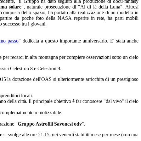
ecedente, il Gruppo ha dato seguito alla produzione di docu-fantasy
tema solare
", naturale prosecuzione di "Al di là della Luna". Altresì
a conquista dello spazio, ha portato alla realizzazione di un modello in
 partire da poche foto della NASA reperite in rete, ha parti mobili
o successo tra i giovani.
imo passo
" dedicata a questo importante anniversario. E' stata anche
per recarci in alta montagna per compiere osservazioni sotto un cielo
sici Celestron 8 e Celestron 9.
5 la dotazione dell'OAS si ulteriormente arricchita di un prestigioso
prenditori locali.
 della città. Il principale obiettivo è far conoscere "dal vivo" il cielo
è complematmente remotizzabile.
nazione "
Gruppo Astrofili Savonesi odv
".
e si svolge alle ore 21.15, nei venerdì stabiliti mese per mese (con una