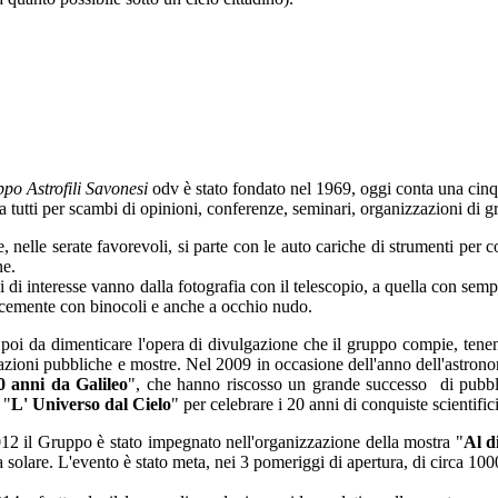
po Astrofili Savonesi
odv è stato fondato nel 1969, oggi conta una cinqu
a tutti per scambi di opinioni, conferenze, seminari, organizzazioni di g
, nelle serate favorevoli, si parte con le auto cariche di strumenti per 
ne.
 di interesse vanno dalla fotografia con il telescopio, a quella con sempl
cemente con binocoli e anche a occhio nudo.
poi da dimenticare l'opera di divulgazione che il gruppo compie, tenend
azioni pubbliche e mostre. Nel 2009 in occasione dell'anno dell'astron
 anni da Galileo
", che hanno riscosso un grande successo di pubbli
 "
L' Universo dal Cielo
" per celebrare i 20 anni di conquiste scientifi
12 il Gruppo è stato impegnato nell'organizzazione della mostra "
Al d
 solare. L'evento è stato meta, nei 3 pomeriggi di apertura, di circa 1000