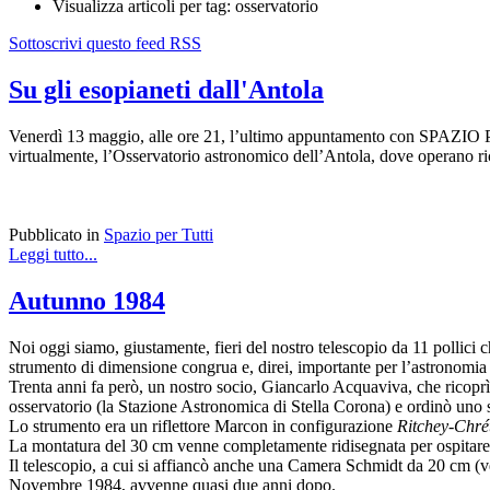
Visualizza articoli per tag: osservatorio
Sottoscrivi questo feed RSS
Su gli esopianeti dall'Antola
Venerdì 13 maggio, alle ore 21, l’ultimo appuntamento con SPAZIO PER
virtualmente, l’Osservatorio astronomico dell’Antola, dove operano ric
Pubblicato in
Spazio per Tutti
Leggi tutto...
Autunno 1984
Noi oggi siamo, giustamente, fieri del nostro telescopio da 11 pollici c
strumento di dimensione congrua e, direi, importante per l’astronomia
Trenta anni fa però, un nostro socio, Giancarlo Acquaviva, che ricoprì
osservatorio (la Stazione Astronomica di Stella Corona) e ordinò uno
Lo strumento era un riflettore Marcon in configurazione
Ritchey-Chré
La montatura del 30 cm venne completamente ridisegnata per ospitare l
Il telescopio, a cui si affiancò anche una Camera Schmidt da 20 cm (ve
Novembre 1984, avvenne quasi due anni dopo.