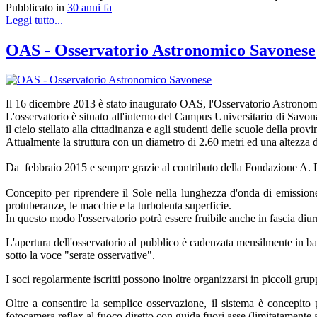
Pubblicato in
30 anni fa
Leggi tutto...
OAS - Osservatorio Astronomico Savonese
Il 16 dicembre 2013 è stato inaugurato OAS, l'Osservatorio Astronomic
L'osservatorio è situato all'interno del Campus Universitario di Savona 
il cielo stellato alla cittadinanza e agli studenti delle scuole della provi
Attualmente la struttura con un diametro di 2.60 metri ed una altezz
Da febbraio 2015 e sempre grazie al contributo della Fondazione A. De
Concepito per riprendere il Sole nella lunghezza d'onda di emissione 
protuberanze, le macchie e la turbolenta superficie.
In questo modo l'osservatorio potrà essere fruibile anche in fascia diur
L'apertura dell'osservatorio al pubblico è cadenzata mensilmente in base
sotto la voce "serate osservative".
I soci regolarmente iscritti possono inoltre organizzarsi in piccoli gru
Oltre a consentire la semplice osservazione, il sistema è concepito
fotocamera reflex al fuoco diretto con guida fuori asse (limitatamente a