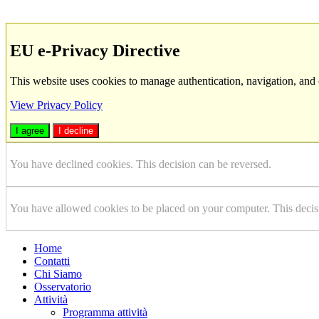
EU e-Privacy Directive
This website uses cookies to manage authentication, navigation, and 
View Privacy Policy
I agree
I decline
You have declined cookies. This decision can be reversed.
You have allowed cookies to be placed on your computer. This decis
Home
Contatti
Chi Siamo
Osservatorio
Attività
Programma attività