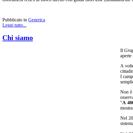
Pubblicato in
Generica
Leggi tutto...
Chi siamo
Il
Grup
aperte 
A volte
cittadi
I campi
sempli
Non è 
osserv
"
A 400
mostra
Nel 20
sistema